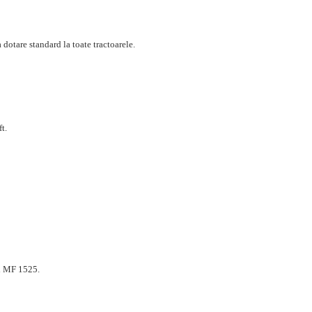
dotare standard la toate tractoarele.
t.
și MF 1525.