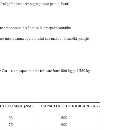
feră șoferilor acces sigur și ușor pe platformă.
te ergonomic la stânga şi la dreapta scaunului.
re întotdeauna operatorului cea mai confortabilă poziţie.
 Cat.1 cu o capacitate de ridicare între 600 kg şi 1.580 kg.
PLU MAX. (NM)
CAPACITATE DE RIDICARE (KG)
63
600
76
600