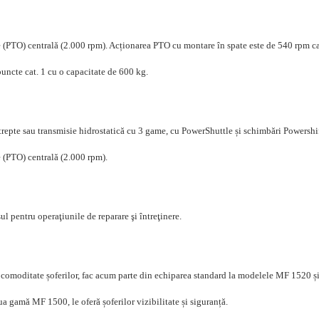
 (PTO) centrală (2.000 rpm). Acționarea PTO cu montare în spate este de 540 rpm ca 
puncte cat. 1 cu o capacitate de 600 kg.
 trepte sau transmisie hidrostatică cu 3 game, cu PowerShuttle și schimbări Powershif
e (PTO) centrală (2.000 rpm).
l pentru operaţiunile de reparare şi întreţinere.
ră comoditate șoferilor, fac acum parte din echiparea standard la modelele MF 1520 
ua gamă MF 1500, le oferă șoferilor vizibilitate și siguranță.