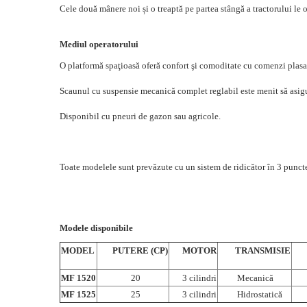
Cele două mânere noi și o treaptă pe partea stângă a tractorului le o
Mediul operatorului
O platformă spaţioasă oferă confort şi comoditate cu comenzi plasa
Scaunul cu suspensie mecanică complet reglabil este menit să asigu
Disponibil cu pneuri de gazon sau agricole.
Toate modelele sunt prevăzute cu un sistem de ridicător în 3 puncte
Modele disponibile
MODEL
PUTERE (CP)
MOTOR
TRANSMISIE
CU
MF 1520
20
3 cilindri
Mecanică
MF 1525
25
3 cilindri
Hidrostatică