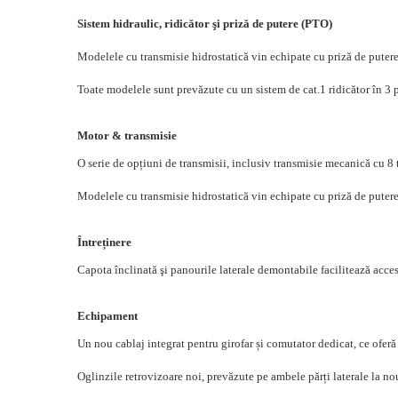
Sistem hidraulic, ridicător şi priză de putere (PTO)
Modelele cu transmisie hidrostatică vin echipate cu priză de putere
Toate modelele sunt prevăzute cu un sistem de cat.1 ridicător în 3 
Motor & transmisie
O serie de opțiuni de transmisii, inclusiv transmisie mecanică cu 8
Modelele cu transmisie hidrostatică vin echipate cu priză de puter
Întreținere
Capota înclinată şi panourile laterale demontabile facilitează accesu
Echipament
Un nou cablaj integrat pentru girofar și comutator dedicat, ce ofe
Oglinzile retrovizoare noi, prevăzute pe ambele părți laterale la no