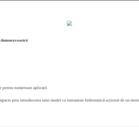
ea dumneavoastră
te pentru numeroase aplicații.
mpacte prin introducerea unui model cu transmisie hidrostatică acționat de un motor 