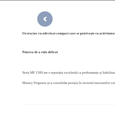
Previous
Un tractor cu adevărat compact care se potrivește cu activitat
Puterea de a rula delicat
Seria MF 1500 are o reputație excelentă ca performanțe și fiabilita
Massey Ferguson și-a consolidat poziția în sectorul tractoarelor co