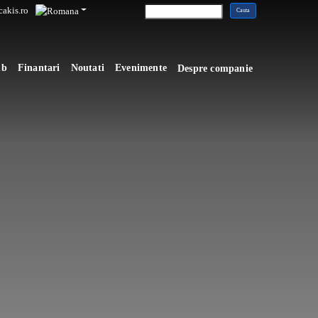
akis.ro
mb
Finantari
Noutati
Evenimente
Despre companie