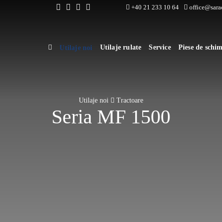
+40 21 233 10 64
office@sarac
Utilaje rulate
Service
Piese de schi
Utilaje noi
Utilaje noi
Tractoare
Seria MF 1500