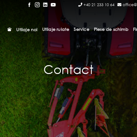
+40 21 233 10 64
office@
Utilaje rulate
Service
Piese de schimb
F
Utilaje noi
Contact