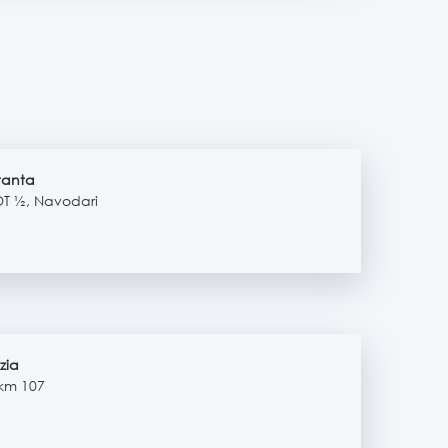
tanta
LOT ½, Navodari
zia
 km 107