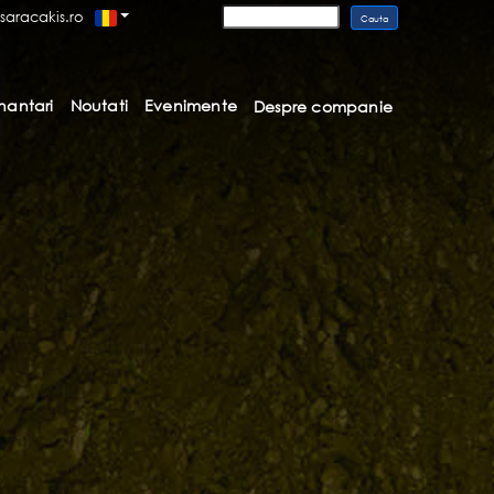
saracakis.ro
inantari
Noutati
Evenimente
Despre companie