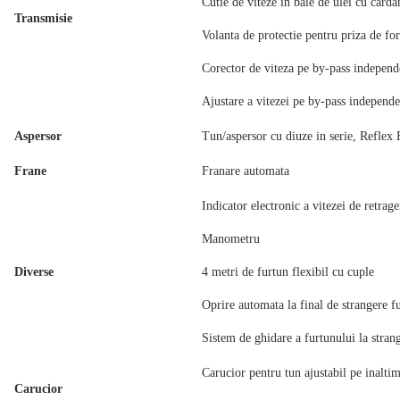
Cutie de viteze in baie de ulei cu car
Transmisie
Volanta de protectie pentru priza de for
Corector de viteza pe by-pass independ
Ajustare a vitezei pe by-pass independe
Aspersor
Tun/aspersor cu diuze in serie, Reflex
Frane
Franare automata
Indicator electronic a vitezei de retrage
Manometru
Diverse
4 metri de furtun flexibil cu cuple
Oprire automata la final de strangere f
Sistem de ghidare a furtunului la stran
Carucior pentru tun ajustabil pe inaltim
Carucior