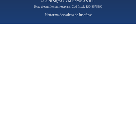
© 2026 Sigma CVM Romania S.R.L.
Toate drepturile sunt rezervate. Cod fiscal: RO43575690
Platforma dezvoltata de
Insoftive