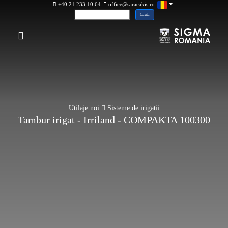
+40 21 233 10 64
office@saracakis.ro
Utilaje noi
Sisteme de irigatii
Tambur irigat - Irriland - COMPAKTA 100300