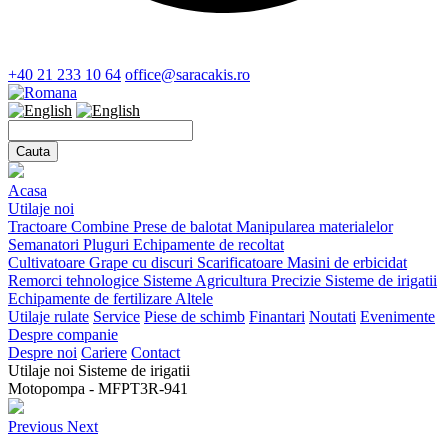
+40 21 233 10 64
office@saracakis.ro
Acasa
Utilaje noi
Tractoare
Combine
Prese de balotat
Manipularea materialelor
Semanatori
Pluguri
Echipamente de recoltat
Cultivatoare
Grape cu discuri
Scarificatoare
Masini de erbicidat
Remorci tehnologice
Sisteme Agricultura Precizie
Sisteme de irigatii
Echipamente de fertilizare
Altele
Utilaje rulate
Service
Piese de schimb
Finantari
Noutati
Evenimente
Despre companie
Despre noi
Cariere
Contact
Utilaje noi
Sisteme de irigatii
Motopompa - MFPT3R-941
Previous
Next