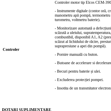
Controler motor tip Elcos CEM-39
- Instrumente digitale (contor oră, 
manometru apă pompă, termometru ap
turometru, voltmetru baterie).
- Monitorizare automată a defecțiun
scăzută a uleiului, supratemperatura
combustibil, disponibil A1, A2 (pres
scăzut al lichidului de răcire, presi
suprapresiune a apei din pompă).
Controler
- Pornire manuală cu buton.
- Butoane de accelerare si decelerar
- Becuri pentru baterie și ulei.
- Excluderea protecției pompei.
- Insotita de un transmitator electron
DOTARI SUPLIMENTARE