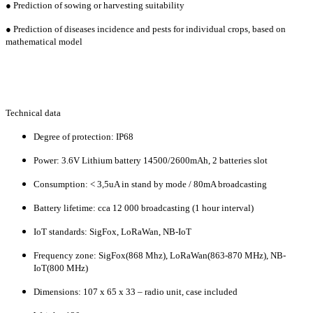
● Prediction of sowing or harvesting suitability
● Prediction of diseases incidence and pests for individual crops, based on
mathematical model
Technical data
Degree of protection: IP68
Power: 3.6V Lithium battery 14500/2600mAh, 2 batteries slot
Consumption: < 3,5uA in stand by mode / 80mA broadcasting
Battery lifetime: cca 12 000 broadcasting (1 hour interval)
IoT standards: SigFox, LoRaWan, NB-IoT
Frequency zone: SigFox(868 Mhz), LoRaWan(863-870 MHz), NB-
IoT(800 MHz)
Dimensions: 107 x 65 x 33 – radio unit, case included