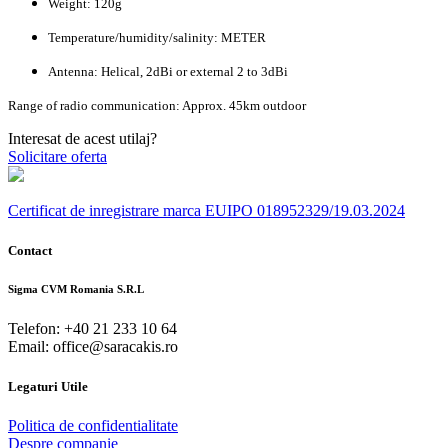
Weight: 120g
Temperature/humidity/salinity: METER
Antenna: Helical, 2dBi or external 2 to 3dBi
Range of radio communication: Approx. 45km outdoor
Interesat de acest utilaj?
Solicitare oferta
Certificat de inregistrare marca EUIPO 018952329/19.03.2024
Contact
Sigma CVM Romania S.R.L
Telefon: +40 21 233 10 64
Email: office@saracakis.ro
Legaturi Utile
Politica de confidentialitate
Despre companie