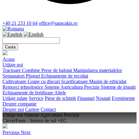
+40 21 233 10 64
office@saracakis.ro
Acasa
Utilaje noi
Tractoare
Combine
Prese de balotat
Manipularea materialelor
Semanatori
Pluguri
Echipamente de recoltat
Cultivatoare
Grape cu discuri
Scarificatoare
Masini de erbicidat
Remorci tehnologice
Sisteme Agricultura Precizie
Sisteme de irigatii
Echipamente de fertilizare
Altele
Utilaje rulate
Service
Piese de schimb
Finantari
Noutati
Evenimente
Despre companie
Despre noi
Cariere
Contact
Utilaje noi
Sisteme Agricultura Precizie
CleverFarm - Senzor de sol +EC
Previous
Next