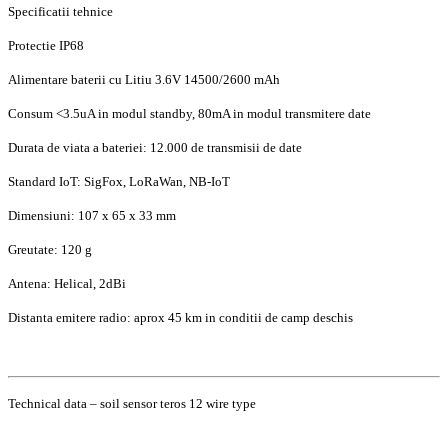
Specificatii tehnice
Protectie IP68
Alimentare baterii cu Litiu 3.6V 14500/2600 mAh
Consum <3.5uA in modul standby, 80mA in modul transmitere date
Durata de viata a bateriei: 12.000 de transmisii de date
Standard IoT: SigFox, LoRaWan, NB-IoT
Dimensiuni: 107 x 65 x 33 mm
Greutate: 120 g
Antena: Helical, 2dBi
Distanta emitere radio: aprox 45 km in conditii de camp deschis
Technical data – soil sensor teros 12 wire type