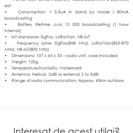
slot
• Consumption: < 3,5uA in stand by mode / 80mA
broadcasting
• Battery lifetime: cca 12 000 broadcasting (1 hour
interval)
• IoT standards: SigFox, LoRaWan, NB-IoT
• Frequency zone: SigFox(868 Mhz), LoRaWan(863-870
MHz), NB-IoT(800 MHz)
• Dimensions: 107 x 65 x 33 – radio unit, case included
• Weight: 120g
• Temperature/humidity: Watermark
• Antenna: Helical, 2dBi or external 2 to 3dBi
• Range of radio communication: Approx. 45km outdoor
Interesat de acest utilaj?