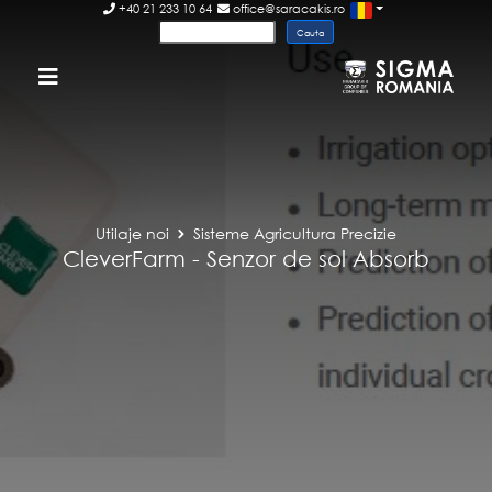
+40 21 233 10 64
office@saracakis.ro
Utilaje noi
Sisteme Agricultura Precizie
CleverFarm - Senzor de sol Absorb