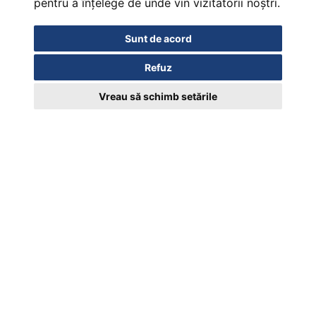
pentru a înțelege de unde vin vizitatorii noștri.
Sunt de acord
Refuz
Vreau să schimb setările
Certificat de inregistrare marca EUIPO 018952329/19.03.2024
Contact