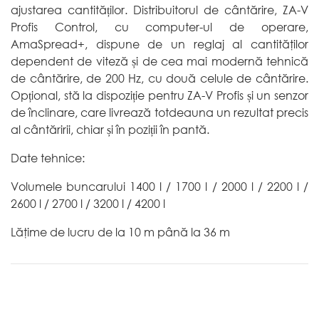
ajustarea cantităților. Distribuitorul de cântărire, ZA-V
Profis Control, cu computer-ul de operare,
AmaSpread+, dispune de un reglaj al cantităţilor
dependent de viteză și de cea mai modernă tehnică
de cântărire, de 200 Hz, cu două celule de cântărire.
Opțional, stă la dispoziție pentru ZA-V Profis și un senzor
de înclinare, care livrează totdeauna un rezultat precis
al cântăririi, chiar și în poziții în pantă.
Date tehnice:
Volumele buncarului 1400 l / 1700 l / 2000 l / 2200 l /
2600 l / 2700 l / 3200 l / 4200 l
Lăţime de lucru de la 10 m până la 36 m